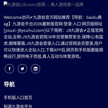
Welcome访问✔九游会官方网站推荐【导航：baidu典
ag】九游会平台2026最新版官网·登录·入口·网页版网址
[youxi-j9youhui.com]以下简称：J9九游会✔正版官网
全站,全称:J9九游会官网,18年信誉推荐安全.保障!心有猛
虎,细嗅蔷薇.J9九游会登录入口,通过官网会员登录,用户
可以快速进入全站入口,下载APP后,网页和手机版都能顺
畅运行,提供电子竞技,真人互动与体育游戏。
导航
手机版入口首页
知道九游会平台