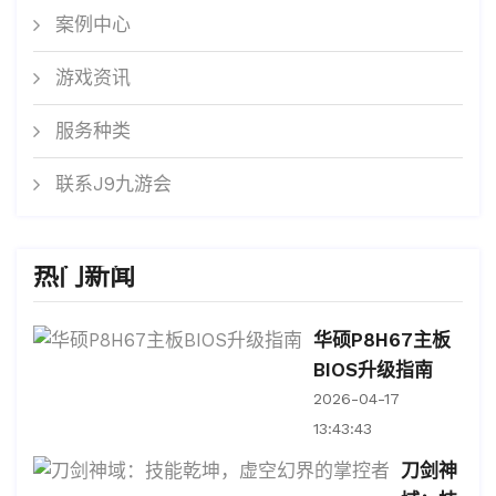
案例中心
游戏资讯
服务种类
联系J9九游会
热门新闻
华硕P8H67主板
BIOS升级指南
2026-04-17
13:43:43
刀剑神