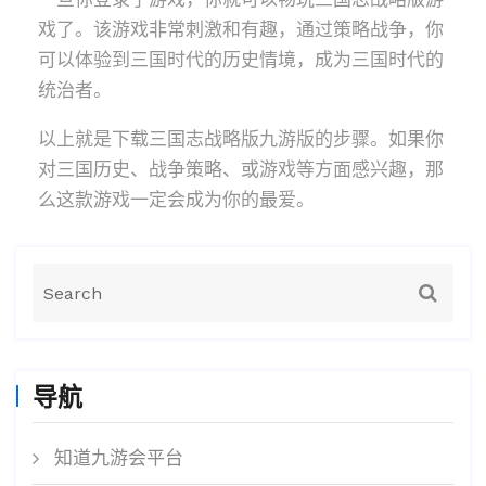
戏了。该游戏非常刺激和有趣，通过策略战争，你
可以体验到三国时代的历史情境，成为三国时代的
统治者。
以上就是下载三国志战略版九游版的步骤。如果你
对三国历史、战争策略、或游戏等方面感兴趣，那
么这款游戏一定会成为你的最爱。
导航
知道九游会平台