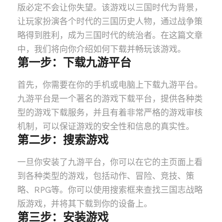
版必定不会让你失望。该游戏以三国时代为背景，
让玩家扮演各个时代的三国历史人物，通过战争策
略得到胜利，成为三国时代的统治者。在这篇文章
中，我们将向你介绍如何下载并畅玩该游戏。
第一步：下载九游平台
首先，你需要在你的手机或电脑上下载九游平台。
九游平台是一个著名的游戏下载平台，提供各种类
型的游戏下载服务，并且有着非常严格的游戏审核
机制，可以保证游戏的安全性和信息的真实性。
第二步：搜索游戏
一旦你安装了九游平台，你可以在它的主页面上看
到各种类型的游戏，包括动作、冒险、竞技、策
略、RPG等。你可以使用搜索框来查找三国志战略
版游戏，并将其下载到你的设备上。
第三步：安装游戏