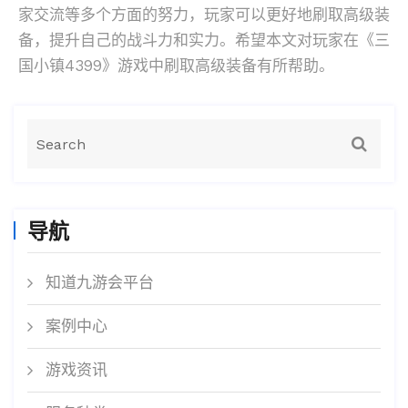
家交流等多个方面的努力，玩家可以更好地刷取高级装
备，提升自己的战斗力和实力。希望本文对玩家在《三
国小镇4399》游戏中刷取高级装备有所帮助。
导航
知道九游会平台
案例中心
游戏资讯