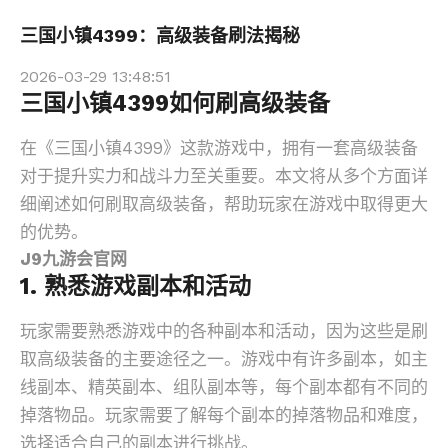
三国小镇4399：高级装备刷法揭秘
2026-03-29 13:48:51
三国小镇4399如何刷高级装备
在《三国小镇4399》这款游戏中，拥有一套高级装备
对于提升实力和战斗力至关重要。本文将从多个方面详
细阐述如何刷取高级装备，帮助玩家在游戏中取得更大
的优势。
J9九游会官网
1. 熟悉游戏副本和活动
玩家需要熟悉游戏中的各种副本和活动，因为这些是刷
取高级装备的主要途径之一。游戏中有许多副本，如主
线副本、精英副本、组队副本等，每个副本都有不同的
掉落物品。玩家需要了解每个副本的掉落物品和难度，
选择适合自己的副本进行挑战。