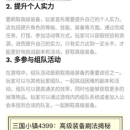
2. 提升个人实力
要刷取高级装备，玩家首先需要提升自己的个人实力。
这包括提升角色的等级、技能、装备等方面。通过完成
任务、打怪、参加活动等方式，玩家可以获取经验和资
源，进而提升自己的实力。只有实力达到一定水平，才
能更好地挑战副本和活动，获取高级装备。
3. 多参与组队活动
在游戏中，组队活动是刷取高级装备的重要途径之一。
玩家可以与其他玩家组队，一起挑战困难的副本和活
动。组队可以提高通关的效率，同时也能够获取更多的
掉落物品。玩家可以通过游戏内的组队系统或者加入公
会来找到合适的队友，一起刷取高级装备。