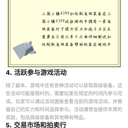
4. 活跃参与游戏活动
除了副本，游戏中还有各种活动可以获取高级装备。这
些活动可能是限时的，需要玩家在规定的时间内参与完
成。玩家可以通过活动面板查看当前的游戏活动，并根
据自己的实力和时间选择参与。活动通常会提供丰厚的
奖励，包括高级装备和其他稀有物品。
5. 交易市场和拍卖行