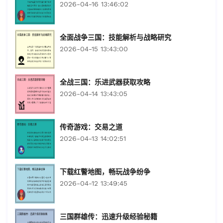
2026-04-16 13:46:02
全面战争三国：技能解析与战略研究
2026-04-15 13:43:00
全战三国：乐进武器获取攻略
2026-04-14 13:43:05
传奇游戏：交易之道
2026-04-13 14:02:51
下载红警地图，畅玩战争纷争
2026-04-12 13:49:45
三国群雄传：迅速升级经验秘籍