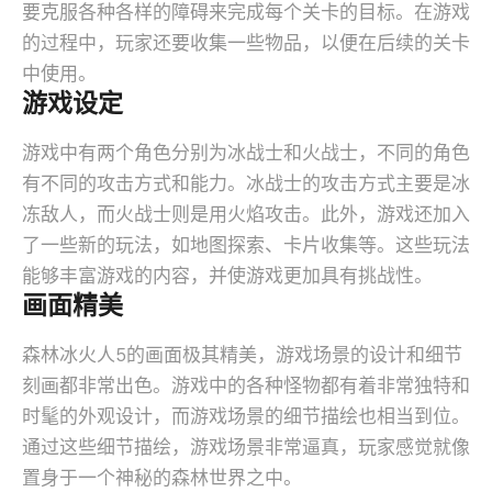
要克服各种各样的障碍来完成每个关卡的目标。在游戏
的过程中，玩家还要收集一些物品，以便在后续的关卡
中使用。
游戏设定
游戏中有两个角色分别为冰战士和火战士，不同的角色
有不同的攻击方式和能力。冰战士的攻击方式主要是冰
冻敌人，而火战士则是用火焰攻击。此外，游戏还加入
了一些新的玩法，如地图探索、卡片收集等。这些玩法
能够丰富游戏的内容，并使游戏更加具有挑战性。
画面精美
森林冰火人5的画面极其精美，游戏场景的设计和细节
刻画都非常出色。游戏中的各种怪物都有着非常独特和
时髦的外观设计，而游戏场景的细节描绘也相当到位。
通过这些细节描绘，游戏场景非常逼真，玩家感觉就像
置身于一个神秘的森林世界之中。