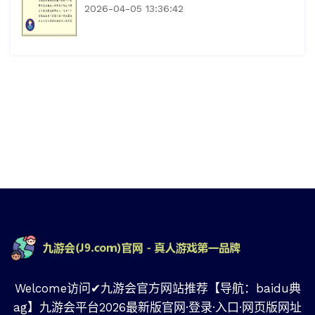
2026-04-05 13:36:42
Welcome访问✔九游会官方网站推荐【导航：baidu典
ag】九游会平台2026最新版官网·登录·入口·网页版网址