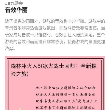
J9九游会
音效华丽
除了出色的画面外，游戏的音效也非常华丽。游戏中的
背景音乐非常适合游戏氛围，而战斗音效非常震撼。当
玩家成功击败一只怪物时，音效会让人倍感满足。整个
游戏的音效和画面设计非常协调，使得游戏的氛围更加
浓厚。