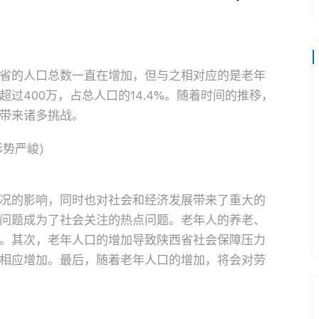
省的人口总数一直在增加，但与之相对应的是老年
过400万，占总人口的14.4%。随着时间的推移，
带来诸多挑战。
况的影响，同时也对社会和经济发展带来了重大的
问题成为了社会关注的热点问题。老年人的养老、
。其次，老年人口的增加导致陕西省社会保障压力
相应增加。最后，随着老年人口的增加，将会对劳