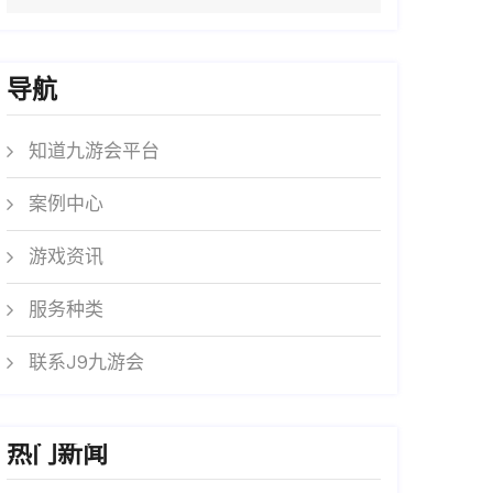
导航
知道九游会平台
案例中心
游戏资讯
服务种类
联系J9九游会
热门新闻