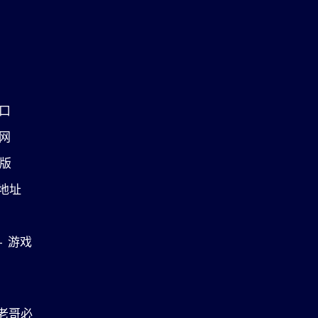
口
网
页版
载地址
- 游戏
 老哥必