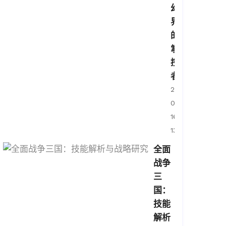
幻
界
的
掌
控
者
2026-
04-
16
13:46:02
全面
战争
三
国：
技能
解析