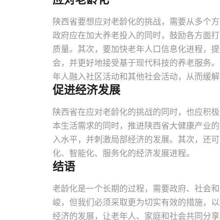
陕西省要想应对老龄化的挑战，需要从多个方
政府应在加大养老投入的同时，鼓励各方面打
质量。其次，要加快老年人口信息化进程，提
会，并更好地接受基于现代科技的养老服务。
年人融入社区活动和其他社会活动，从而缓解
促进经济发展
陕西省在应对老龄化的挑战的同时，也应积极
本生活需求的同时，推进陕西省大健康产业的
入水平，并刺激局部经济的发展。其次，还可
化、智能化、服务化的经济发展进程。
结语
老龄化是一个长期的过程，需要政府、社会和
峻，但我们必须采取更为切实有效的措施，以
经济的发展，让老年人、家庭和社会共同分享