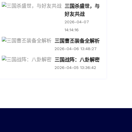
三国杀盛世，与
好友共战
2026-04-07
14:14:16
三国曹丕装备全解析
2026-04-06 13:48:27
三国战阵：八卦解密
2026-04-05 13:36:42