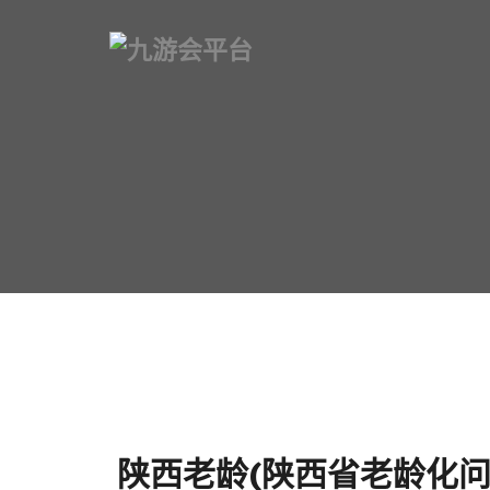
陕西老龄(陕西省老龄化