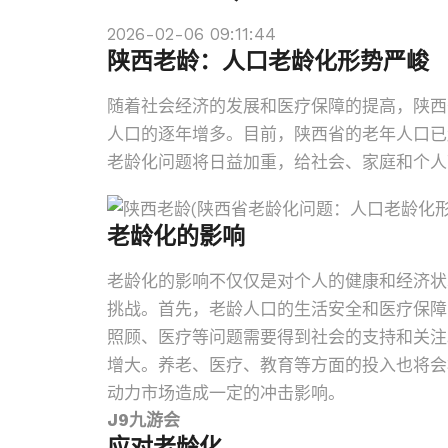
2026-02-06 09:11:44
陕西老龄：人口老龄化形势严峻
随着社会经济的发展和医疗保障的提高，陕西
人口的逐年增多。目前，陕西省的老年人口已超
老龄化问题将日益加重，给社会、家庭和个人
老龄化的影响
老龄化的影响不仅仅是对个人的健康和经济状
挑战。首先，老龄人口的生活安全和医疗保障
照顾、医疗等问题需要得到社会的支持和关注
增大。养老、医疗、教育等方面的投入也将会
动力市场造成一定的冲击影响。
J9九游会
应对老龄化