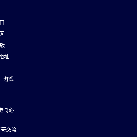
口
网
页版
载地址
- 游戏
 老哥必
老哥交流