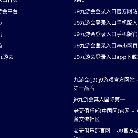
入口首页
XML
游会平台
J9九游会登录入口官方网站
心
J9九游会登录入口手机版入
讯
J9九游会登录入口手机版官
类
J9九游会登录入口Web网
九游会
J9九游会登录入口app下
九游会(j9)|j9游戏官方网站 
第一品牌
j9九游会真人国际第一
老哥俱乐部(中国区)官网 -
备交流社区
老哥俱乐部官网 - J9官方