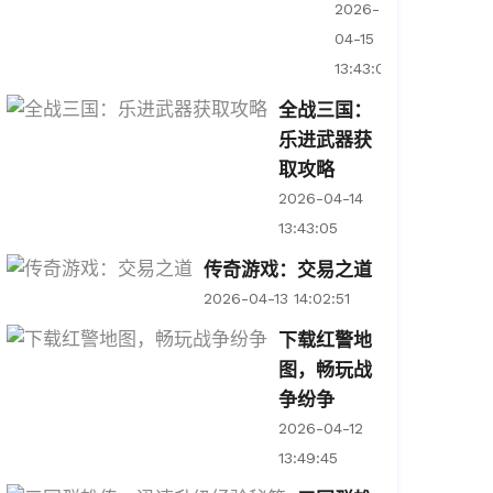
2026-
04-15
13:43:00
全战三国：
乐进武器获
取攻略
2026-04-14
13:43:05
传奇游戏：交易之道
2026-04-13 14:02:51
下载红警地
图，畅玩战
争纷争
2026-04-12
13:49:45